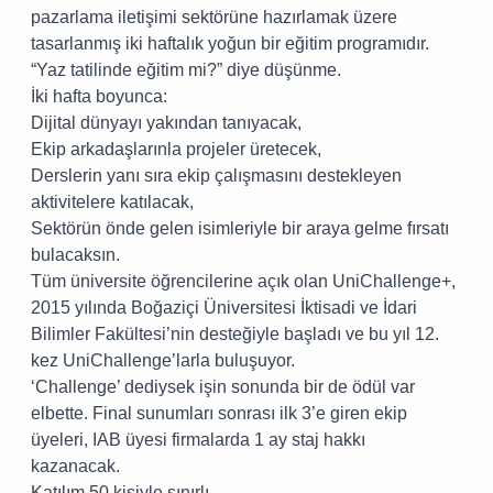
pazarlama iletişimi sektörüne hazırlamak üzere
tasarlanmış
iki haftalık yoğun bir eğitim programıdır.
“Yaz tatilinde eğitim mi?” diye düşünme.
İki hafta boyunca:
Dijital dünyayı yakından tanıyacak,
Ekip arkadaşlarınla projeler üretecek,
Derslerin yanı sıra ekip çalışmasını destekleyen
aktivitelere katılacak,
Sektörün önde gelen isimleriyle bir araya gelme fırsatı
bulacaksın.
Tüm üniversite öğrencilerine açık olan UniChallenge+,
2015 yılında Boğaziçi Üniversitesi İktisadi ve İdari
Bilimler Fakültesi’nin desteğiyle başladı ve bu yıl 12.
kez UniChallenge’larla buluşuyor.
‘Challenge’ dediysek işin sonunda bir de ödül var
elbette. Final sunumları sonrası ilk 3’e giren ekip
üyeleri, IAB üyesi firmalarda 1 ay staj hakkı
kazanacak.
Katılım 50 kişiyle sınırlı.