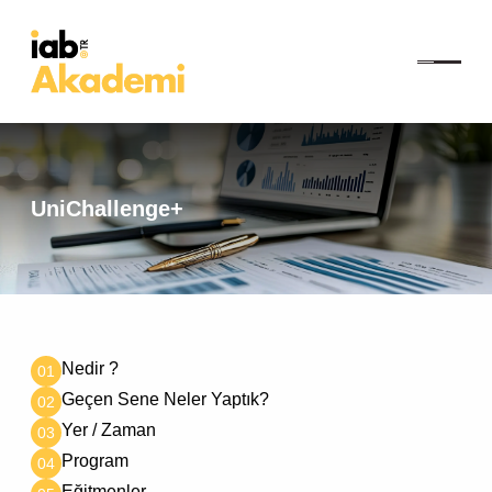
UniChallenge+
Nedir ?
01
Geçen Sene Neler Yaptık?
02
Yer / Zaman
03
Program
04
Eğitmenler