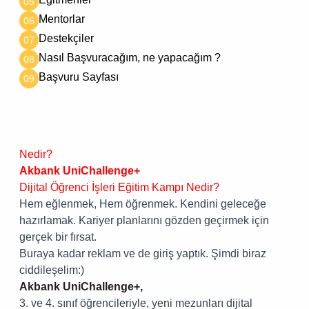
05
Mentorlar
06
Destekçiler
07
Nasıl Başvuracağım, ne yapacağım ?
08
Başvuru Sayfası
09
Nedir?
Akbank UniChallenge+
Dijital Öğrenci İşleri Eğitim Kampı Nedir?
Hem eğlenmek,
Hem öğrenmek.
Kendini geleceğe
hazırlamak.
Kariyer planlarını gözden geçirmek için
gerçek bir fırsat.
Buraya kadar reklam ve de giriş yaptık. Şimdi biraz
ciddileşelim:)
Akbank UniChallenge+,
3. ve 4. sınıf öğrencileriyle, yeni mezunları dijital