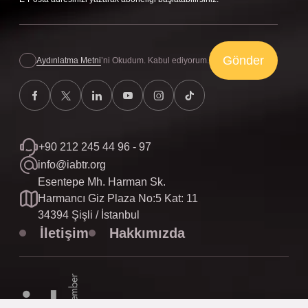
Gönder
Aydınlatma Metni
’ni Okudum. Kabul ediyorum.
+90 212 245 44 96 - 97
info@iabtr.org
Esentepe Mh. Harman Sk.
Harmancı Giz Plaza No:5 Kat: 11
34394 Şişli / İstanbul
İletişim
Hakkımızda