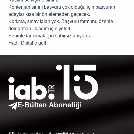
Kontenjan sınırlı başvuru çok olduğu için başvuran
adaylar kısa bir ön elemeden geçecek.
Korkma, sınav falan yok. Başvuru formunu özenle
doldurman ilk adım için yeterli.
Seninle tanışmak için sabırsızlanıyoruz.
Hadi ‘Dijital’e gel!
E-Bülten Aboneliği
E-Posta adresinizi yazarak aboneliği başlatabilirsiniz.